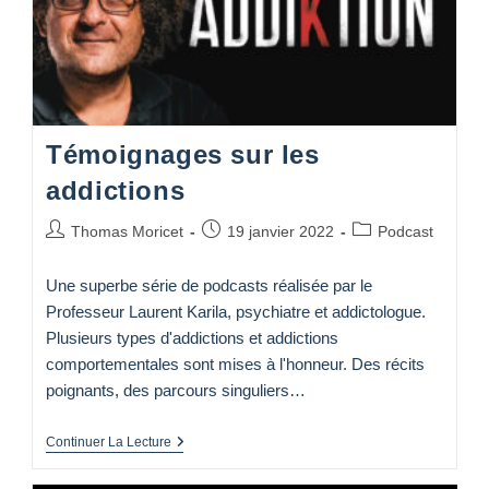
Témoignages sur les
addictions
Auteur/autrice
Publication
Post
Thomas Moricet
19 janvier 2022
Podcast
de
publiée :
category:
la
Une superbe série de podcasts réalisée par le
publication :
Professeur Laurent Karila, psychiatre et addictologue.
Plusieurs types d'addictions et addictions
comportementales sont mises à l'honneur. Des récits
poignants, des parcours singuliers…
Témoignages
Continuer La Lecture
Sur
Les