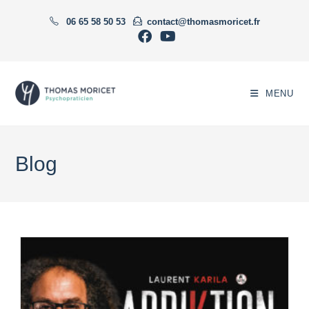
Skip
06 65 58 50 53
contact@thomasmoricet.fr
to
content
MENU
Blog