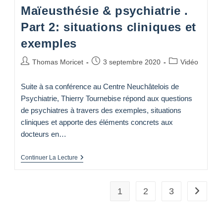
Maïeusthésie & psychiatrie .
Part 2: situations cliniques et
exemples
Auteur/autrice
Publication
Post
Thomas Moricet
3 septembre 2020
Vidéo
de
publiée :
category:
la
Suite à sa conférence au Centre Neuchâtelois de
publication :
Psychiatrie, Thierry Tournebise répond aux questions
de psychiatres à travers des exemples, situations
cliniques et apporte des éléments concrets aux
docteurs en…
Maïeusthésie
Continuer La Lecture
&
Psychiatrie
.
Part
1
2
3
Aller à 
2:
Situations
Cliniques
Et