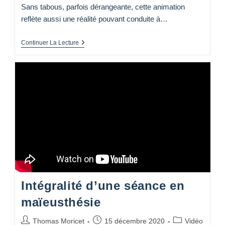
Sans tabous, parfois dérangeante, cette animation
reflète aussi une réalité pouvant conduite à…
Animation
Continuer La Lecture
Sur
Le
Phénomène
Des
Addictions
Intégralité d’une séance en
maïeusthésie
Auteur/autrice
Publication
Post
Thomas Moricet
15 décembre 2020
Vidéo