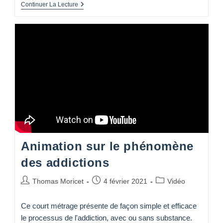
Circuit
Continuer La Lecture
De
La
Récompense
Et
Addictions
Animation sur le phénomène
des addictions
Auteur/autrice
Publication
Post
Thomas Moricet
4 février 2021
Vidéo
de
publiée :
category:
la
Ce court métrage présente de façon simple et efficace
publication :
le processus de l'addiction, avec ou sans substance.