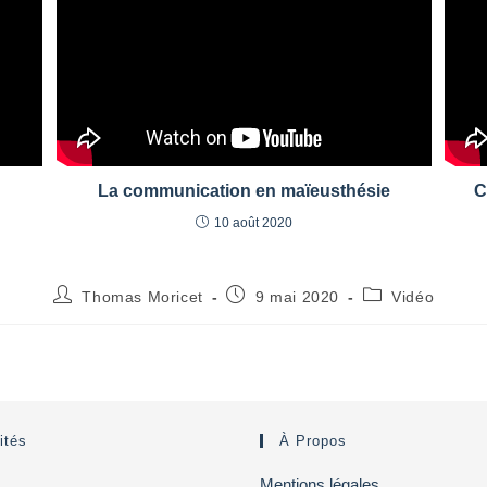
La communication en maïeusthésie
C
10 août 2020
Auteur/autrice
Publication
Post
Thomas Moricet
9 mai 2020
Vidéo
de
publiée :
category:
la
publication :
ités
À Propos
Mentions légales