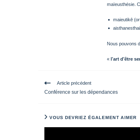
maïeusthésie. C
maieutikê (or
aisthanesthai
Nous pouvons do
«
l’art d’être 
Read
Article précédent
more
Conférence sur les dépendances
articles
VOUS DEVRIEZ ÉGALEMENT AIMER