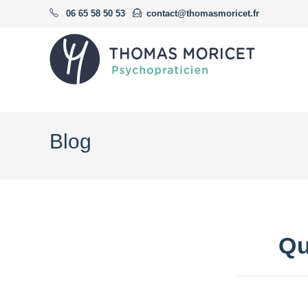
Skip
06 65 58 50 53
contact@thomasmoricet.fr
to
content
Blog
Qu